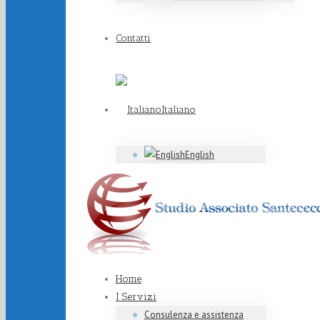
Contatti
Italiano
English
Home
I Servizi
Consulenza e assistenza