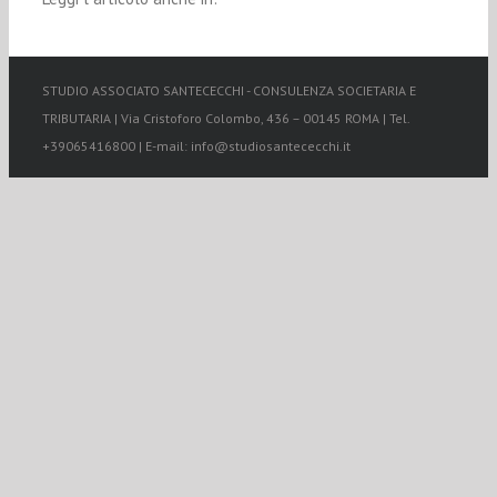
STUDIO ASSOCIATO SANTECECCHI - CONSULENZA SOCIETARIA E
TRIBUTARIA | Via Cristoforo Colombo, 436 – 00145 ROMA | Tel.
+39065416800 | E-mail: info@studiosantececchi.it