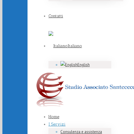
Contatti
Italiano
English
Home
I Servizi
Consulenza e assistenza