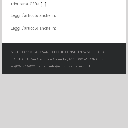
tributaria. Offre
[…]
Leggi l´articolo anche in:
Leggi l´articolo anche in:
STUDIO ASSOCIATO SANTECECCHI - CONSULENZA SOCIETARIA E
TRIBUTARIA | Via Cristoforo Colombo, 436 – 00145 ROMA | Tel.
+39065416800 | E-mail: info@studiosantececchi.it