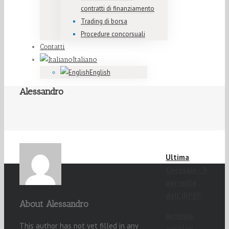
contratti di finanziamento
Trading di borsa
Procedure concorsuali
Contatti
Italiano
English
Alessandro
Ultima
Circolare - 5
per mille
dell'IRPEF
About
Alessandro
Archivio
This author has not yet filled in any
circolari