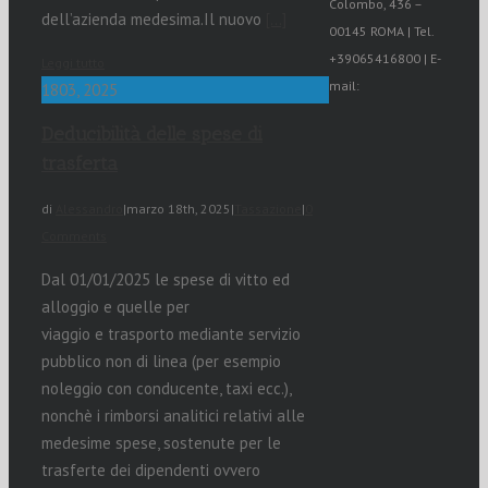
Colombo, 436 –
dell’azienda medesima.Il nuovo
[…]
00145 ROMA | Tel.
+39065416800 | E-
Leggi tutto
mail:
18
03, 2025
Deducibilità delle spese di
trasferta
di
Alessandro
|
marzo 18th, 2025
|
Tassazione
|
0
Comments
Dal 01/01/2025 le spese di vitto ed
alloggio e quelle per
viaggio e trasporto mediante servizio
pubblico non di linea (per esempio
noleggio con conducente, taxi ecc.),
nonchè i rimborsi analitici relativi alle
medesime spese, sostenute per le
trasferte dei dipendenti ovvero