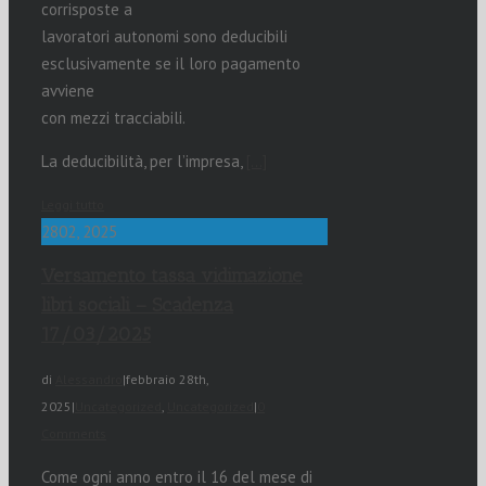
corrisposte a
lavoratori autonomi sono deducibili
esclusivamente se il loro pagamento
avviene
con mezzi tracciabili.
La deducibilità, per l’impresa,
[…]
Leggi tutto
28
02, 2025
Versamento tassa vidimazione
libri sociali – Scadenza
17/03/2025
di
Alessandro
|
febbraio 28th,
2025
|
Uncategorized
,
Uncategorized
|
0
Comments
Come ogni anno entro il 16 del mese di