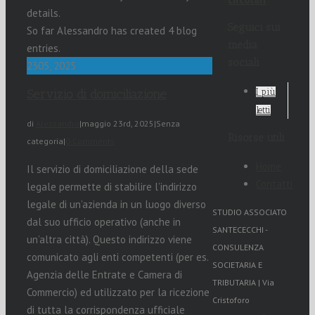
details.
Seguici sui
So far Alessandro has created 4 blog
media
entries.
sociali
23
05, 2025
I più
Servizio di domiciliazione
letti
di
Alessandro
|
maggio 23rd, 2025
|
Senza
Risorse utili
categoria
|
0 Comments
Home
Il servizio di domiciliazione della sede
Contatti
legale permette di stabilire l’indirizzo
legale di un’azienda in un luogo diverso
STUDIO ASSOCIATO
dal suo ufficio operativo (anche in
SANTECECCHI -
un’altra città). Questo indirizzo viene
CONSULENZA
comunicato agli enti competenti (per es.
SOCIETARIA E
Agenzia delle Entrate e Camera di
TRIBUTARIA | Via
Commercio) ed utilizzato per la ricezione
Cristoforo
di tutta la corrispondenza ufficiale