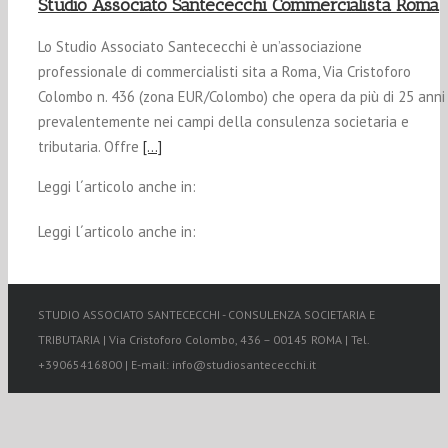
Studio Associato Santececchi Commercialista Roma
Lo Studio Associato Santececchi è un’associazione
professionale di commercialisti sita a Roma, Via Cristoforo
Colombo n. 436 (zona EUR/Colombo) che opera da più di 25 anni
prevalentemente nei campi della consulenza societaria e
tributaria. Offre
[…]
Leggi l´articolo anche in:
Leggi l´articolo anche in:
STUDIO ASSOCIATO SANTECECCHI - CONSULENZA SOCIETARIA E
TRIBUTARIA | Via Cristoforo Colombo, 436 – 00145 ROMA | Tel.
+39065416800 | E-mail: info@studiosantececchi.it