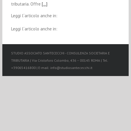
tributaria. Offre
[…]
Leggi l´articolo anche in:
Leggi l´articolo anche in:
STUDIO ASSOCIATO SANTECECCHI - CONSULENZA SOCIETARIA E
TRIBUTARIA | Via Cristoforo Colombo, 436 – 00145 ROMA | Tel.
+39065416800 | E-mail: info@studiosantececchi.it