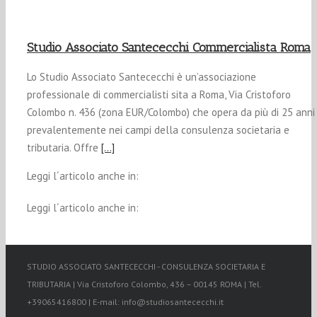
Studio Associato Santececchi Commercialista Roma
Lo Studio Associato Santececchi è un’associazione
professionale di commercialisti sita a Roma, Via Cristoforo
Colombo n. 436 (zona EUR/Colombo) che opera da più di 25 anni
prevalentemente nei campi della consulenza societaria e
tributaria. Offre
[…]
Leggi l´articolo anche in:
Leggi l´articolo anche in:
STUDIO ASSOCIATO SANTECECCHI - CONSULENZA SOCIETARIA E
TRIBUTARIA | Via Cristoforo Colombo, 436 – 00145 ROMA | Tel.
+39065416800 | E-mail: info@studiosantececchi.it