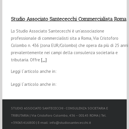
Studio Associato Santececchi Commercialista Roma
Lo Studio Associato Santececchi è un’associazione
professionale di commercialisti sita a Roma, Via Cristoforo
Colombo n. 436 (zona EUR/Colombo) che opera da più di 25 anni
prevalentemente nei campi della consulenza societaria e
tributaria. Offre
[…]
Leggi l´articolo anche in:
Leggi l´articolo anche in:
STUDIO ASSOCIATO SANTECECCHI - CONSULENZA SOCIETARIA E
TRIBUTARIA | Via Cristoforo Colombo, 436 – 00145 ROMA | Tel.
+39065416800 | E-mail: info@studiosantececchi.it