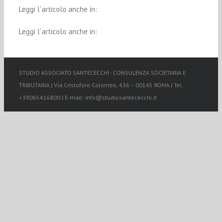
Leggi l´articolo anche in:
Leggi l´articolo anche in:
STUDIO ASSOCIATO SANTECECCHI - CONSULENZA SOCIETARIA E
TRIBUTARIA | Via Cristoforo Colombo, 436 – 00145 ROMA | Tel.
+39065416800 | E-mail: info@studiosantececchi.it