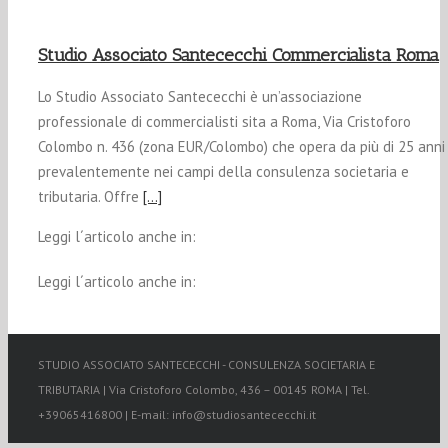
Studio Associato Santececchi Commercialista Roma
Lo Studio Associato Santececchi è un’associazione
professionale di commercialisti sita a Roma, Via Cristoforo
Colombo n. 436 (zona EUR/Colombo) che opera da più di 25 anni
prevalentemente nei campi della consulenza societaria e
tributaria. Offre
[…]
Leggi l´articolo anche in:
Leggi l´articolo anche in:
STUDIO ASSOCIATO SANTECECCHI - CONSULENZA SOCIETARIA E
TRIBUTARIA | Via Cristoforo Colombo, 436 – 00145 ROMA | Tel.
+39065416800 | E-mail: info@studiosantececchi.it