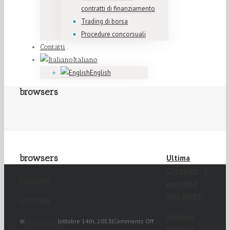
contratti di finanziamento
Trading di borsa
Procedure concorsuali
Contatti
Italiano
English
browsers
browsers
Ultima
Circolare - 5
browsers
per mille
dell'IRPEF
Correlati
Archivio
di
Alessandro
|
ottobre 14th, 2013
|
Comments Off
circolari