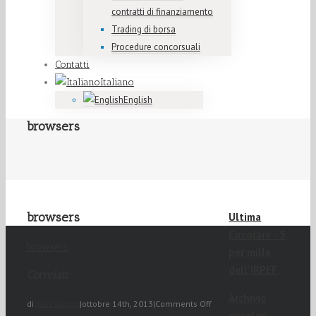
contratti di finanziamento
Trading di borsa
Procedure concorsuali
Contatti
Italiano
English
browsers
browsers
Ultima
Circolare - 5
browsers
per mille
dell'IRPEF
Correlati
Archivio
di
Alessandro
|
ottobre 14th, 2013
|
Comments Off
circolari