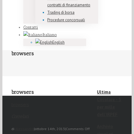
contratti di finanziamento
Trading di borsa
Procedure concorsuali
Contatti
Italiano
English
browsers
browsers
Ultima
Circolare - 5
browsers
per mille
dell'IRPEF
Correlati
Archivio
di
Alessandro
|
ottobre 14th, 2013
|
Comments Off
circolari