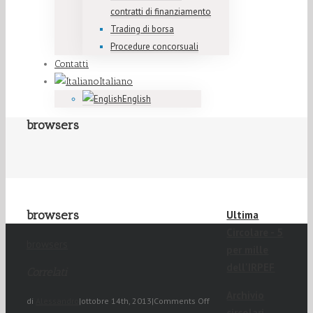
contratti di finanziamento
Trading di borsa
Procedure concorsuali
Contatti
Italiano
English
browsers
browsers
Ultima
Circolare - 5
browsers
per mille
dell'IRPEF
Correlati
Archivio
di
Alessandro
|
ottobre 14th, 2013
|
Comments Off
circolari