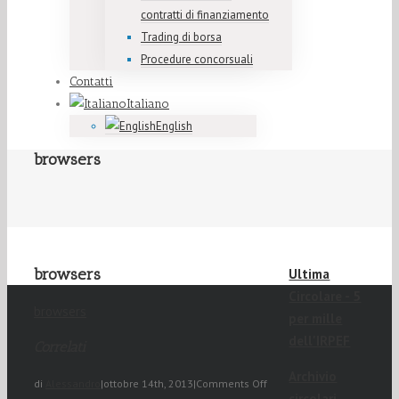
contratti di finanziamento
Trading di borsa
Procedure concorsuali
Contatti
Italiano
English
browsers
browsers
Ultima
Circolare - 5
browsers
per mille
dell'IRPEF
Correlati
Archivio
di
Alessandro
|
ottobre 14th, 2013
|
Comments Off
circolari