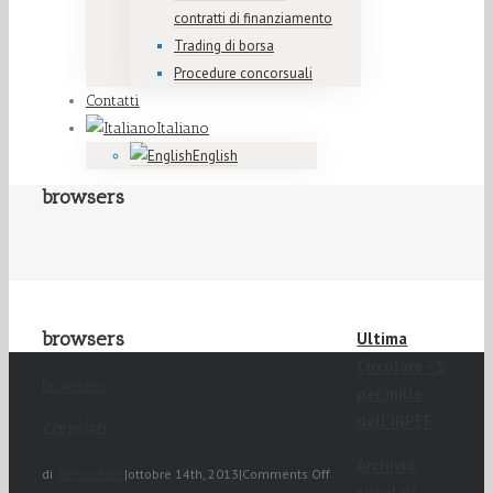
contratti di finanziamento
Trading di borsa
Procedure concorsuali
Contatti
Italiano
English
browsers
browsers
Ultima
Circolare - 5
browsers
per mille
dell'IRPEF
Correlati
Archivio
di
Alessandro
|
ottobre 14th, 2013
|
Comments Off
circolari