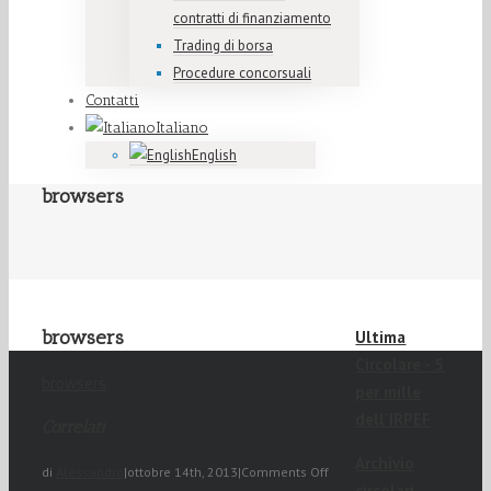
contratti di finanziamento
Trading di borsa
Procedure concorsuali
Contatti
Italiano
English
browsers
browsers
Ultima
Circolare - 5
browsers
per mille
dell'IRPEF
Correlati
Archivio
di
Alessandro
|
ottobre 14th, 2013
|
Comments Off
circolari