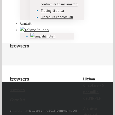
contratti di finanziamento
Trading di borsa
Procedure concorsuali
Contatti
Italiano
English
browsers
browsers
Ultima
Circolare - 5
browsers
per mille
dell'IRPEF
Correlati
Archivio
di
Alessandro
|
ottobre 14th, 2013
|
Comments Off
circolari