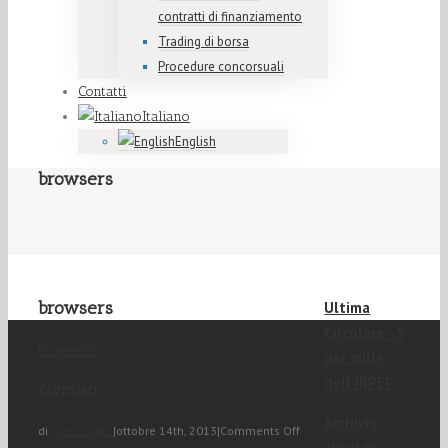
contratti di finanziamento
Trading di borsa
Procedure concorsuali
Contatti
Italiano
English
browsers
browsers
Ultima
Circolare - 5
browsers
per mille
dell'IRPEF
Correlati
Archivio
di
Alessandro
|
ottobre 14th, 2013
|
Comments Off
circolari