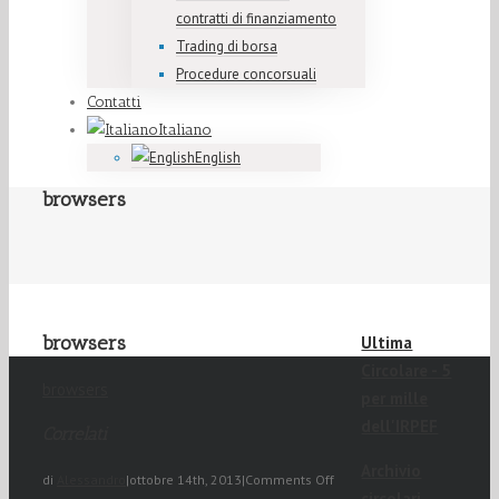
contratti di finanziamento
Trading di borsa
Procedure concorsuali
Contatti
Italiano
English
browsers
browsers
Ultima
Circolare - 5
browsers
per mille
dell'IRPEF
Correlati
Archivio
di
Alessandro
|
ottobre 14th, 2013
|
Comments Off
circolari