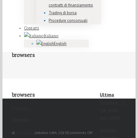
contratti di finanziamento
Trading di borsa
Procedure concorsuali
Contatti
Italiano
English
browsers
browsers
Ultima
Circolare - 5
browsers
per mille
dell'IRPEF
Correlati
Archivio
di
Alessandro
|
ottobre 14th, 2013
|
Comments Off
circolari