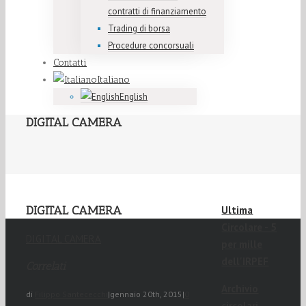
contratti di finanziamento
Trading di borsa
Procedure concorsuali
Contatti
Italiano
English
DIGITAL CAMERA
DIGITAL CAMERA
Ultima
Circolare - 5
DIGITAL CAMERA
per mille
dell'IRPEF
Correlati
Archivio
di
Filippo Santececchi
|
gennaio 20th, 2015
|
0
circolari