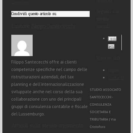
Comments
Seguici sui
Condividi questo articolo su
media
L’autore
Filippo Santececchi
sociali
I più
letti
Risorse utili
Filippo Santececchi offre ai clienti
competenze specifiche nel campo delle
Home
ristrutturazioni aziendali, del tax
Contatti
planning e dell’internazionalizzazione
STUDIO ASSOCIATO
sviluppate anche nel corso della sua
SANTECECCHI -
collaborazione con uno dei principali
CONSULENZA
gruppi di consulenza contabile e fiscale
SOCIETARIA E
del Lussemburgo.
TRIBUTARIA | Via
Articoli sullo stesso argomento
Cristoforo