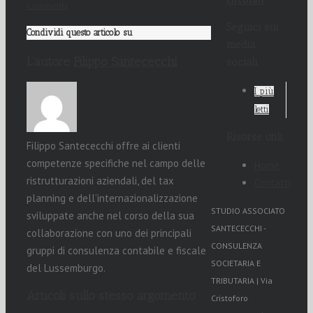
Comments
Seguici sui
Condividi questo articolo su
media
L’autore
Filippo Santececchi
sociali
I più
letti
Risorse utili
Filippo Santececchi offre ai clienti
competenze specifiche nel campo delle
Home
ristrutturazioni aziendali, del tax
Contatti
planning e dell’internazionalizzazione
STUDIO ASSOCIATO
sviluppate anche nel corso della sua
SANTECECCHI -
collaborazione con uno dei principali
CONSULENZA
gruppi di consulenza contabile e fiscale
SOCIETARIA E
del Lussemburgo.
TRIBUTARIA | Via
Articoli sullo stesso argomento
Cristoforo