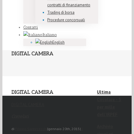
contratti di finanziamento
Trading di borsa
Procedure concorsuali
Contatti
Italiano
English
DIGITAL CAMERA
DIGITAL CAMERA
Ultima
Circolare - 5
DIGITAL CAMERA
per mille
dell'IRPEF
Correlati
Archivio
di
Filippo Santececchi
|
gennaio 20th, 2015
|
0
circolari