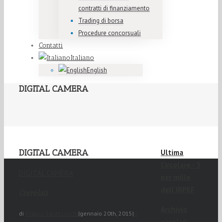
contratti di finanziamento
Trading di borsa
Procedure concorsuali
Contatti
Italiano
English
DIGITAL CAMERA
DIGITAL CAMERA
Ultima
Circolare - 5
DIGITAL CAMERA
per mille
dell'IRPEF
Correlati
Archivio
di
Filippo Santececchi
|
gennaio 20th, 2015
|
0
circolari