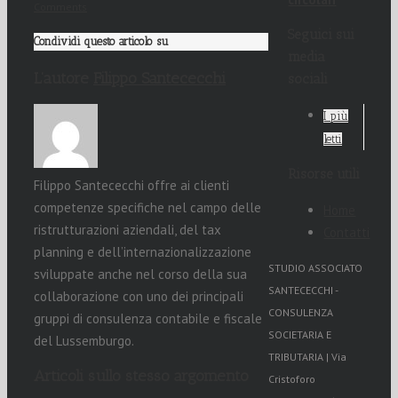
Comments
Seguici sui
Condividi questo articolo su
media
L’autore
Filippo Santececchi
sociali
I più
letti
Risorse utili
Filippo Santececchi offre ai clienti
competenze specifiche nel campo delle
Home
ristrutturazioni aziendali, del tax
Contatti
planning e dell’internazionalizzazione
STUDIO ASSOCIATO
sviluppate anche nel corso della sua
SANTECECCHI -
collaborazione con uno dei principali
CONSULENZA
gruppi di consulenza contabile e fiscale
SOCIETARIA E
del Lussemburgo.
TRIBUTARIA | Via
Articoli sullo stesso argomento
Cristoforo