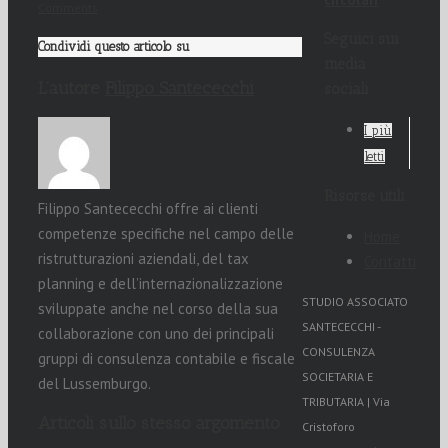
Comments
Seguici sui
Condividi questo articolo su
media
L’autore
Filippo Santececchi
sociali
I più
letti
Risorse utili
Filippo Santececchi offre ai clienti
competenze specifiche nel campo delle
Home
ristrutturazioni aziendali, del tax
Contatti
planning e dell’internazionalizzazione
STUDIO ASSOCIATO
sviluppate anche nel corso della sua
SANTECECCHI -
collaborazione con uno dei principali
CONSULENZA
gruppi di consulenza contabile e fiscale
SOCIETARIA E
del Lussemburgo.
TRIBUTARIA | Via
Articoli sullo stesso argomento
Cristoforo