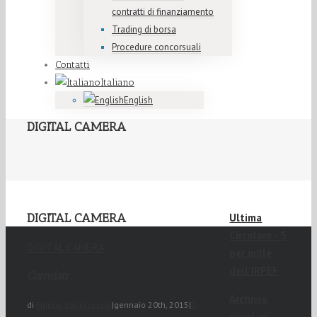
contratti di finanziamento
Trading di borsa
Procedure concorsuali
Contatti
Italiano
English
DIGITAL CAMERA
DIGITAL CAMERA
Ultima
Circolare - 5
DIGITAL CAMERA
per mille
dell'IRPEF
Correlati
Archivio
di
Filippo Santececchi
|
gennaio 20th, 2015
|
0
circolari