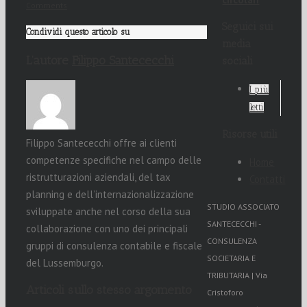
Comments
Seguici sui
Condividi questo articolo su
media
L’autore
Filippo Santececchi
sociali
I più
letti
Risorse utili
Filippo Santececchi offre ai clienti
competenze specifiche nel campo delle
Home
ristrutturazioni aziendali, del tax
Contatti
planning e dell’internazionalizzazione
STUDIO ASSOCIATO
sviluppate anche nel corso della sua
SANTECECCHI -
collaborazione con uno dei principali
CONSULENZA
gruppi di consulenza contabile e fiscale
SOCIETARIA E
del Lussemburgo.
TRIBUTARIA | Via
Articoli sullo stesso argomento
Cristoforo