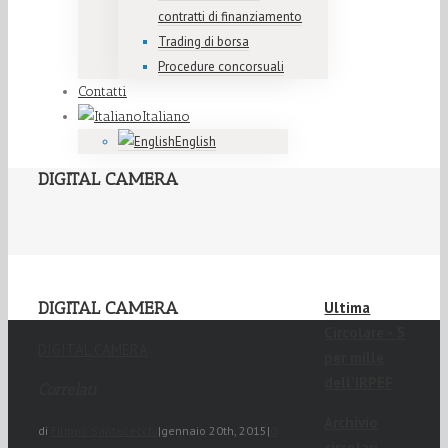
contratti di finanziamento
Trading di borsa
Procedure concorsuali
Contatti
Italiano
English
DIGITAL CAMERA
DIGITAL CAMERA
Ultima
Circolare - 5
DIGITAL CAMERA
per mille
dell'IRPEF
Correlati
Archivio
di
Filippo Santececchi
|
gennaio 20th, 2015
|
0
circolari