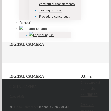
contratti di finanziamento
Trading di borsa
Procedure concorsuali
Contatti
Italiano
English
DIGITAL CAMERA
DIGITAL CAMERA
Ultima
Circolare - 5
DIGITAL CAMERA
per mille
dell'IRPEF
Correlati
Archivio
di
Filippo Santececchi
|
gennaio 20th, 2015
|
0
circolari