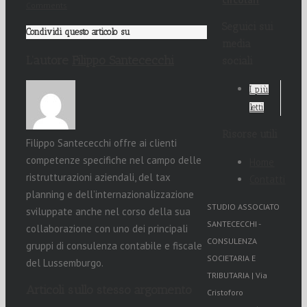
Comments
Seguici sui
Condividi questo articolo su
media
L’autore
Filippo Santececchi
sociali
I più
letti
Risorse utili
Filippo Santececchi offre ai clienti
competenze specifiche nel campo delle
Home
ristrutturazioni aziendali, del tax
Contatti
planning e dell’internazionalizzazione
STUDIO ASSOCIATO
sviluppate anche nel corso della sua
SANTECECCHI -
collaborazione con uno dei principali
CONSULENZA
gruppi di consulenza contabile e fiscale
SOCIETARIA E
del Lussemburgo.
TRIBUTARIA | Via
Articoli sullo stesso argomento
Cristoforo