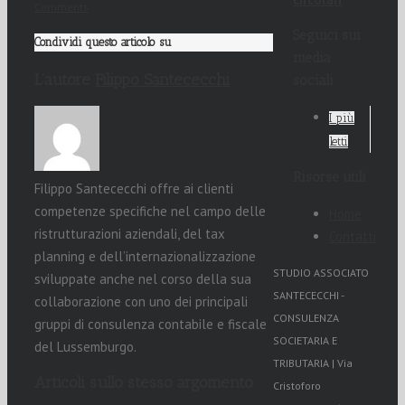
Comments
Seguici sui
Condividi questo articolo su
media
L’autore
Filippo Santececchi
sociali
I più
letti
Risorse utili
Filippo Santececchi offre ai clienti
competenze specifiche nel campo delle
Home
ristrutturazioni aziendali, del tax
Contatti
planning e dell’internazionalizzazione
STUDIO ASSOCIATO
sviluppate anche nel corso della sua
SANTECECCHI -
collaborazione con uno dei principali
CONSULENZA
gruppi di consulenza contabile e fiscale
SOCIETARIA E
del Lussemburgo.
TRIBUTARIA | Via
Articoli sullo stesso argomento
Cristoforo