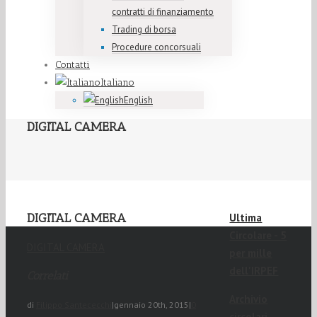
contratti di finanziamento
Trading di borsa
Procedure concorsuali
Contatti
Italiano
English
DIGITAL CAMERA
DIGITAL CAMERA
Ultima
Circolare - 5
DIGITAL CAMERA
per mille
dell'IRPEF
Correlati
Archivio
di
Filippo Santececchi
|
gennaio 20th, 2015
|
0
circolari