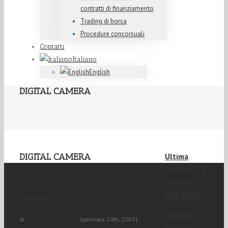
contratti di finanziamento
Trading di borsa
Procedure concorsuali
Contatti
Italiano
English
DIGITAL CAMERA
DIGITAL CAMERA
Ultima
Circolare - 5
DIGITAL CAMERA
per mille
dell'IRPEF
Correlati
Archivio
di
Filippo Santececchi
|
gennaio 20th, 2015
|
0
circolari