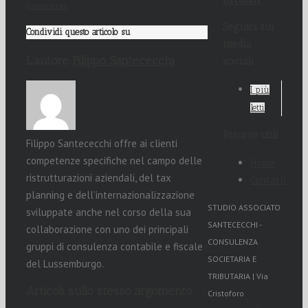
Comments
Seguici sui
Condividi questo articolo su
media
L’autore
Filippo Santececchi
sociali
I più
letti
Risorse utili
Filippo Santececchi offre ai clienti
competenze specifiche nel campo delle
Home
ristrutturazioni aziendali, del tax
Contatti
planning e dell’internazionalizzazione
STUDIO ASSOCIATO
sviluppate anche nel corso della sua
SANTECECCHI -
collaborazione con uno dei principali
CONSULENZA
gruppi di consulenza contabile e fiscale
SOCIETARIA E
del Lussemburgo.
TRIBUTARIA | Via
Articoli sullo stesso argomento
Cristoforo