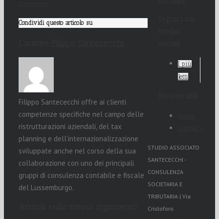
Comments
Seguici sui
Condividi questo articolo su
media
L’autore
Filippo Santececchi
sociali
I più
letti
Risorse utili
Filippo Santececchi offre ai clienti
competenze specifiche nel campo delle
Home
ristrutturazioni aziendali, del tax
Contatti
planning e dell’internazionalizzazione
STUDIO ASSOCIATO
sviluppate anche nel corso della sua
SANTECECCHI -
collaborazione con uno dei principali
CONSULENZA
gruppi di consulenza contabile e fiscale
SOCIETARIA E
del Lussemburgo.
TRIBUTARIA | Via
Articoli sullo stesso argomento
Cristoforo