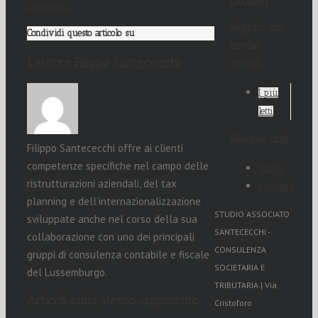
Comments
Seguici sui
Condividi questo articolo su
media
L’autore
Filippo Santececchi
sociali
I più
letti
Risorse utili
Filippo Santececchi offre ai clienti
competenze specifiche nel campo delle
Home
ristrutturazioni aziendali, del tax
Contatti
planning e dell’internazionalizzazione
STUDIO ASSOCIATO
sviluppate anche nel corso della sua
SANTECECCHI -
collaborazione con uno dei principali
CONSULENZA
gruppi di consulenza contabile e fiscale
SOCIETARIA E
del Lussemburgo.
TRIBUTARIA | Via
Articoli sullo stesso argomento
Cristoforo