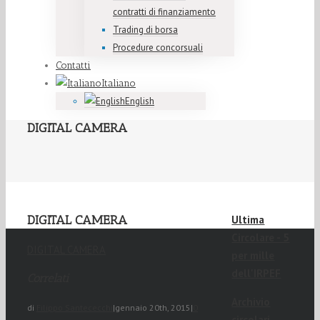
contratti di finanziamento
Trading di borsa
Procedure concorsuali
Contatti
Italiano
English
DIGITAL CAMERA
DIGITAL CAMERA
Ultima
Circolare - 5
DIGITAL CAMERA
per mille
dell'IRPEF
Correlati
Archivio
di
Filippo Santececchi
|
gennaio 20th, 2015
|
0
circolari