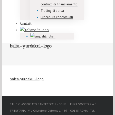
contratti di finanziamento
Trading di borsa
Procedure concorsuali
Contatti
Italiano
English
balta-yurdakul-logo
balta-yurdakul-logo
STUDIO ASSOCIATO SANTECECCHI - CONSULENZA SOCIETARIA E
TRIBUTARIA | Via Cristoforo Colombo, 436 – 00145 ROMA | Tel.