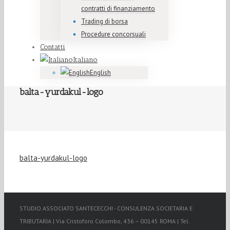
contratti di finanziamento
Trading di borsa
Procedure concorsuali
Contatti
Italiano
English
balta-yurdakul-logo
balta-yurdakul-logo
STUDIO ASSOCIATO SANTECECCHI - CONSULENZA SOCIETARIA E
TRIBUTARIA | Via Cristoforo Colombo, 436 – 00145 ROMA | Tel.