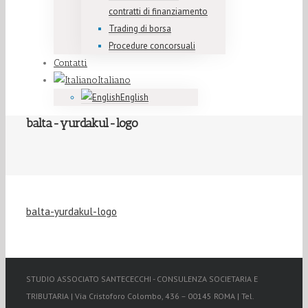
contratti di finanziamento
Trading di borsa
Procedure concorsuali
Contatti
Italiano
English
balta-yurdakul-logo
balta-yurdakul-logo
STUDIO ASSOCIATO SANTECECCHI - CONSULENZA SOCIETARIA E
TRIBUTARIA | Via Cristoforo Colombo, 436 – 00145 ROMA | Tel.