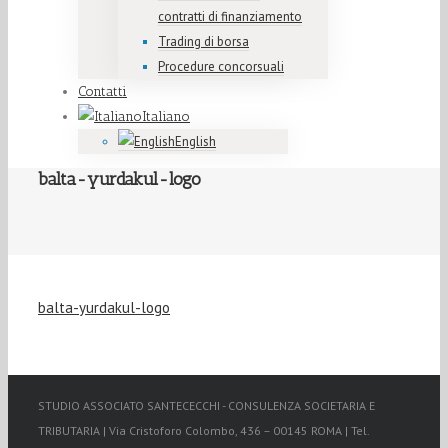
contratti di finanziamento
Trading di borsa
Procedure concorsuali
Contatti
Italiano
English
balta-yurdakul-logo
balta-yurdakul-logo
STUDIO ASSOCIATO SANTECECCHI - CONSULENZA SOCIETARIA E
TRIBUTARIA | Via Cristoforo Colombo, 436 – 00145 ROMA | Tel.