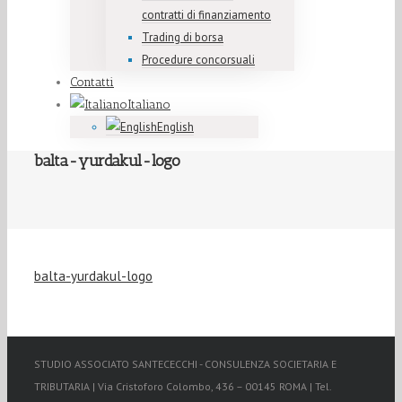
contratti di finanziamento
Trading di borsa
Procedure concorsuali
Contatti
Italiano
English
balta-yurdakul-logo
balta-yurdakul-logo
STUDIO ASSOCIATO SANTECECCHI - CONSULENZA SOCIETARIA E
TRIBUTARIA | Via Cristoforo Colombo, 436 – 00145 ROMA | Tel.