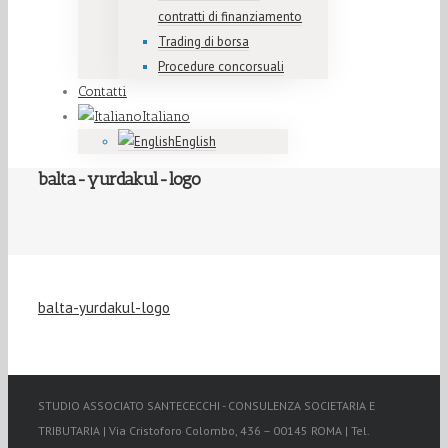
contratti di finanziamento
Trading di borsa
Procedure concorsuali
Contatti
Italiano
English
balta-yurdakul-logo
balta-yurdakul-logo
STUDIO ASSOCIATO SANTECECCHI - CONSULENZA SOCIETARIA E
TRIBUTARIA | Via Cristoforo Colombo, 436 – 00145 ROMA | Tel.