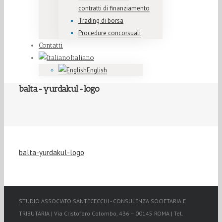
contratti di finanziamento
Trading di borsa
Procedure concorsuali
Contatti
Italiano
English
balta-yurdakul-logo
balta-yurdakul-logo
STUDIO ASSOCIATO SANTECECCHI - CONSULENZA SOCIETARIA E
TRIBUTARIA | Via Cristoforo Colombo, 436 – 00145 ROMA | Tel.