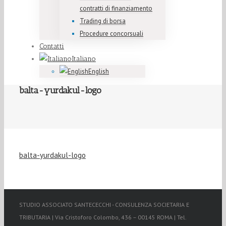
contratti di finanziamento
Trading di borsa
Procedure concorsuali
Contatti
Italiano
English
balta-yurdakul-logo
balta-yurdakul-logo
STUDIO ASSOCIATO SANTECECCHI - CONSULENZA SOCIETARIA E
TRIBUTARIA | Via Cristoforo Colombo, 436 – 00145 ROMA | Tel.