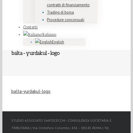
contratti di finanziamento
Trading di borsa
Procedure concorsuali
Contatti
Italiano
English
balta-yurdakul-logo
balta-yurdakul-logo
STUDIO ASSOCIATO SANTECECCHI - CONSULENZA SOCIETARIA E
TRIBUTARIA | Via Cristoforo Colombo, 436 – 00145 ROMA | Tel.