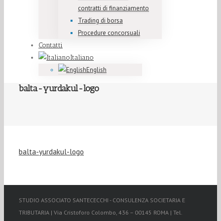
contratti di finanziamento
Trading di borsa
Procedure concorsuali
Contatti
Italiano
English
balta-yurdakul-logo
balta-yurdakul-logo
STUDIO ASSOCIATO SANTECECCHI - CONSULENZA SOCIETARIA E
TRIBUTARIA | Via Cristoforo Colombo, 436 – 00145 ROMA | Tel.