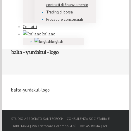
contratti di finanziamento
Trading di borsa
Procedure concorsuali
Contatti
Italiano
English
balta-yurdakul-logo
balta-yurdakul-logo
STUDIO ASSOCIATO SANTECECCHI - CONSULENZA SOCIETARIA E
TRIBUTARIA | Via Cristoforo Colombo, 436 – 00145 ROMA | Tel.