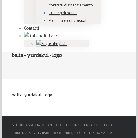
contratti di finanziamento
Trading di borsa
Procedure concorsuali
Contatti
Italiano
English
balta-yurdakul-logo
balta-yurdakul-logo
STUDIO ASSOCIATO SANTECECCHI - CONSULENZA SOCIETARIA E
TRIBUTARIA | Via Cristoforo Colombo, 436 – 00145 ROMA | Tel.