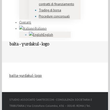
contratti di finanziamento
Trading di borsa
Procedure concorsuali
Contatti
Italiano
English
balta-yurdakul-logo
balta-yurdakul-logo
STUDIO ASSOCIATO SANTECECCHI - CONSULENZA SOCIETARIA E
TRIBUTARIA | Via Cristoforo Colombo, 436 – 00145 ROMA | Tel.