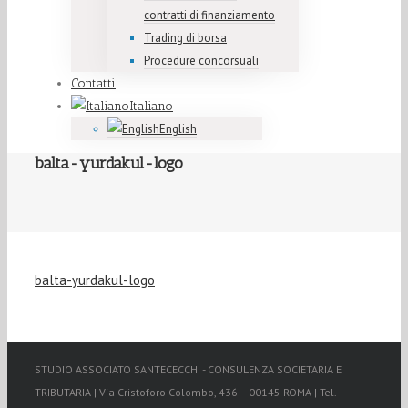
contratti di finanziamento
Trading di borsa
Procedure concorsuali
Contatti
Italiano
English
balta-yurdakul-logo
balta-yurdakul-logo
STUDIO ASSOCIATO SANTECECCHI - CONSULENZA SOCIETARIA E
TRIBUTARIA | Via Cristoforo Colombo, 436 – 00145 ROMA | Tel.