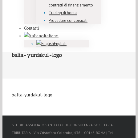
contratti di finanziamento
Trading di borsa
Procedure concorsuali
Contatti
Italiano
English
balta-yurdakul-logo
balta-yurdakul-logo
STUDIO ASSOCIATO SANTECECCHI - CONSULENZA SOCIETARIA E
TRIBUTARIA | Via Cristoforo Colombo, 436 – 00145 ROMA | Tel.