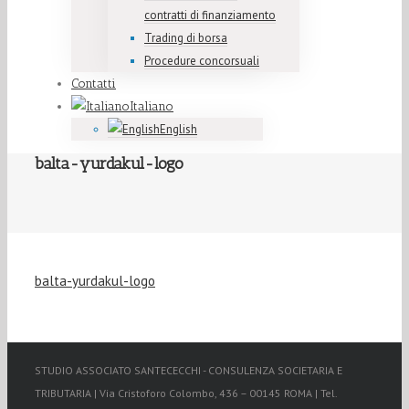
contratti di finanziamento
Trading di borsa
Procedure concorsuali
Contatti
Italiano
English
balta-yurdakul-logo
balta-yurdakul-logo
STUDIO ASSOCIATO SANTECECCHI - CONSULENZA SOCIETARIA E
TRIBUTARIA | Via Cristoforo Colombo, 436 – 00145 ROMA | Tel.