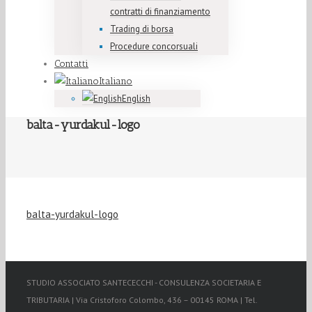
contratti di finanziamento
Trading di borsa
Procedure concorsuali
Contatti
Italiano
English
balta-yurdakul-logo
balta-yurdakul-logo
STUDIO ASSOCIATO SANTECECCHI - CONSULENZA SOCIETARIA E
TRIBUTARIA | Via Cristoforo Colombo, 436 – 00145 ROMA | Tel.