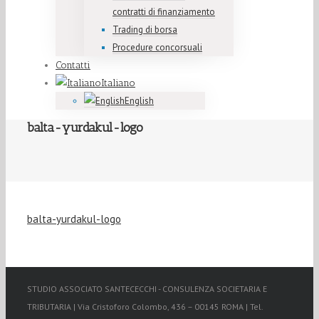
contratti di finanziamento
Trading di borsa
Procedure concorsuali
Contatti
Italiano
English
balta-yurdakul-logo
balta-yurdakul-logo
STUDIO ASSOCIATO SANTECECCHI - CONSULENZA SOCIETARIA E
TRIBUTARIA | Via Cristoforo Colombo, 436 – 00145 ROMA | Tel.